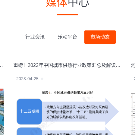
媒体
中心
行业资讯
乐动平台
市场动态
集团，2023年这个水务赛道预计要火？
重磅！2022年中国城市供热行业政策汇总及解读（全）推进清洁供热是政策重点导向
2023-04-25