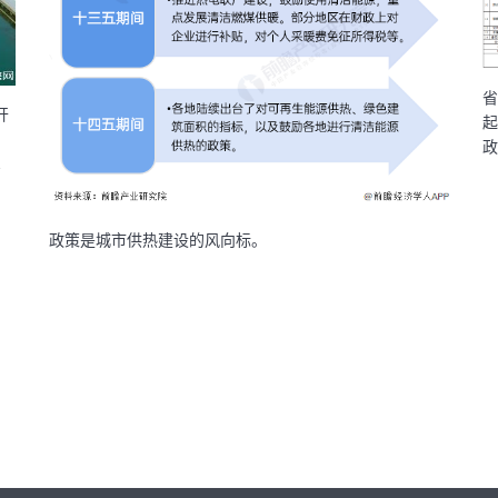
省
开
起
政
题
排
政策是城市供热建设的风向标。