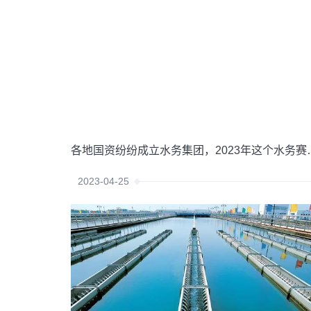
各地国资纷纷成立水务
2023-04-25