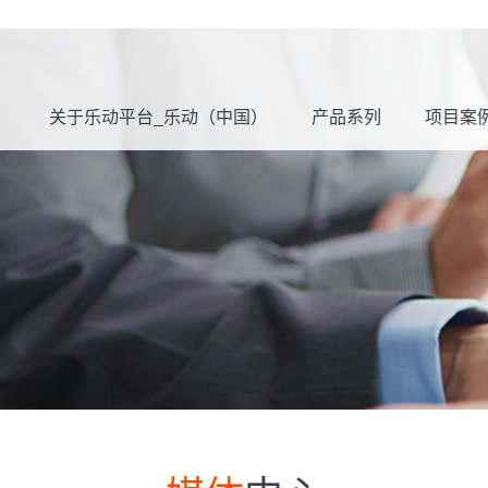
）
关于乐动平台_乐动（中国）
产品系列
项目案