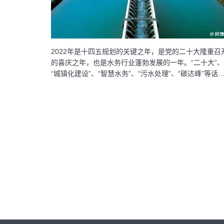
2022年是十四五规划的关键之年，是党的二十大隆重召
的喜庆之年，也是水务行业蓬勃发展的一年。“二十大”、
“城镇化建设”、“智慧水务”、“污水处理”、“碳达峰”等话
掀起热浪。