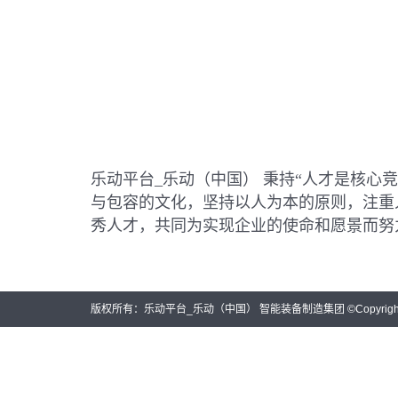
乐动平台_乐动（中国） 秉持“人才是核
与包容的文化，坚持以人为本的原则，注重
秀人才，共同为实现企业的使命和愿景而努
版权所有：乐动平台_乐动（中国） 智能装备制造集团 ©Copyright 201