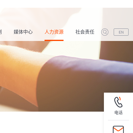
例
媒体中心
人力资源
社会责任
EN
电话